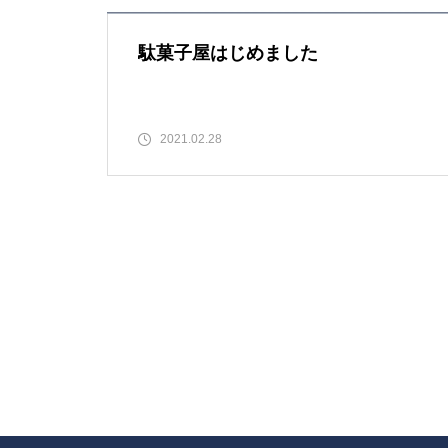
駄菓子屋はじめました
夏休みも終わりですね
2021.02.28
駄菓子屋かしづきリニューアル
OPENが決まりました。