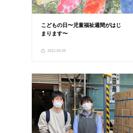
妥協と判断は紙一重
こどもの日〜児童福祉週間がはじ
まります〜
2021.05.05
子どもの目先の結果より、将来
どうなってほしいかを考えたい
第39回日本小児心身医学会