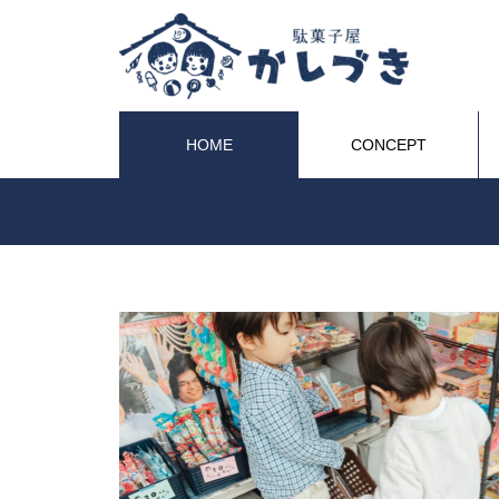
HOME
CONCEPT
ヒト
駄菓子屋という拠点〜橋渡し型
ソーシャルキャピタルの可能
性〜