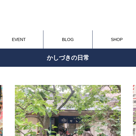
EVENT
BLOG
SHOP
かしづきの日常
バショ
コト
モノ
子どもの発達
かし
北綾瀬駅にオープン♪ M’av北綾
瀬Lietaへ