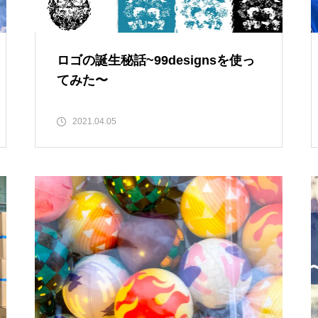
コミュニケーションの決定要因
ロゴの誕生秘話~99designsを使っ
てみた〜
2021.04.05
バルシューレC級指導者講習会
に参加してきました◎
親の養育態度と子どもの発達