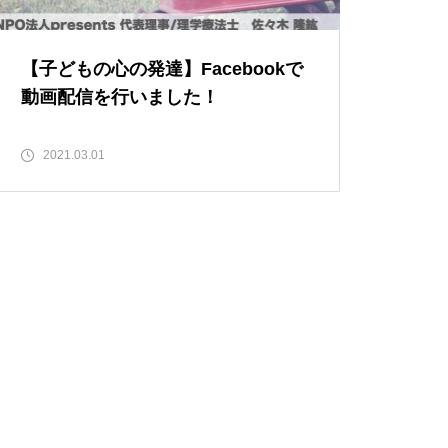
健康の社会決定要因と貧困問
題〜健康は自己責任ではな
【子どもの心の発達】Facebookで
い！〜
動画配信を行いました！
2021.03.01
サボりすぎたので近況報告。
開店から３年経ちました。