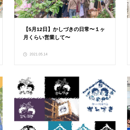
怒涛の10月が終わりました。
【5月12日】かしづきの日常〜１ヶ
月くらい営業して〜
読売KODOMO新聞に取材を受
けました
2021.05.14
『六町つながる春まつり』に初
出店してきました◎