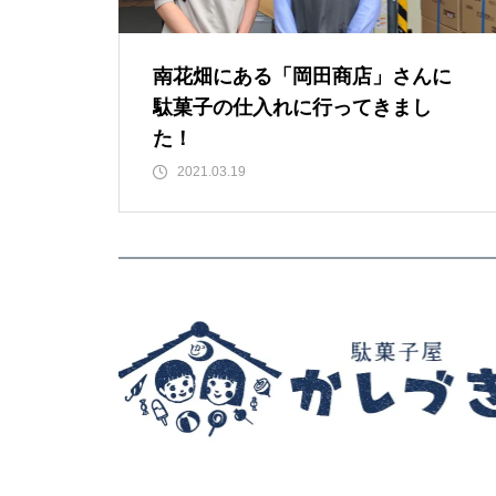
駄菓子屋だからこそお伝えした
南花畑にある「岡田商店」さんに
い『虫歯の予防法』
駄菓子の仕入れに行ってきまし
た！
2021.03.19
とある少年に、地域活動の意義
を教わった日
小学校とのちょっとした関わり