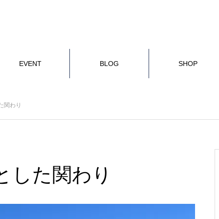
EVENT
BLOG
SHOP
バショ
コト
モノ
子どもの発達
かし
た関わり
北綾瀬駅にオープン♪ M’av北綾
瀬Lietaへ
とした関わり