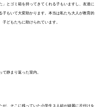
た」とゴミ箱を持ってきてくれる子もいますし、友達に
る子もいて大変助かります。本当は私たち大人が教育的
つくば出張へ行ってきました。
、子どもたちに助けられています。
駄菓子屋かしづきの運営場所を
探しています。
って静まり返った室内。
たが、そこに残っていた小学生３人組が綺麗に片付けを