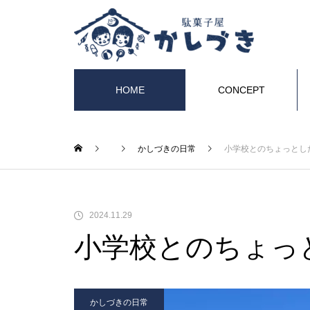
HOME
CONCEPT
ヒト
かしづきの日常
小学校とのちょっとし
駄菓子屋という拠点〜橋渡し型
ソーシャルキャピタルの可能
2024.11.29
性〜
小学校とのちょっ
かしづきの日常