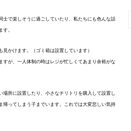
子どもの貧困と健康格差につい
て考える〜生まれた時から子ど
同士で楽しそうに過ごしていたり、私たちにも色んな話
もの健康は決まってしまうの
ます。
か？〜
も見かけます。（ゴミ箱は設置しています）
ますが、一人体制の時はレジが忙しくてあまり余裕がな
もう中学生
い場所に設置したり、小さなチリトリを購入して設置し
ま帰ってしまう子までいます。これでは大変悲しい気持
またまた素敵なゲストがご来店