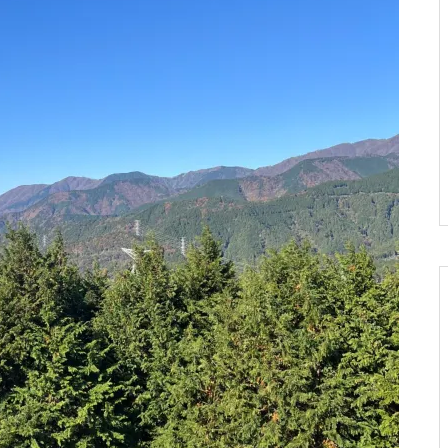
怒涛の10月が終わりました。
読売KODOMO新聞に取材を受
けました
『六町つながる春まつり』に初
出店してきました◎