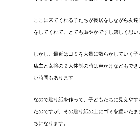
駄菓子屋だからこそお伝えした
ここに来てくれる子たちが長居をしながら友達
い『虫歯の予防法』
をしてくれて、とても賑やかですし嬉しく思い
しかし、最近はゴミを大量に散らかしていく子
とある少年に、地域活動の意義
店主と女将の２人体制の時は声かけなどもでき
を教わった日
い時間もあります。
なので貼り紙を作って、子どもたちに見えやす
たのですが、その貼り紙の上にゴミを置いたま
小学校とのちょっとした関わり
ちになります。