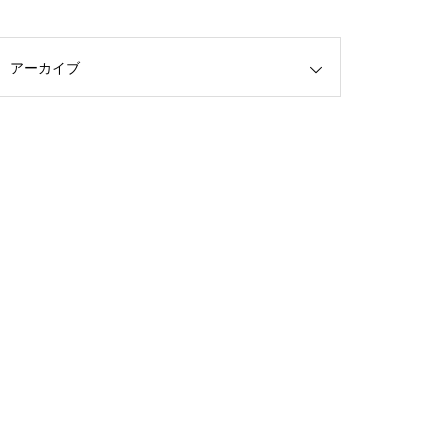
健康の社会決定要因と貧困問
題〜健康は自己責任ではな
アーカイブ
い！〜
サボりすぎたので近況報告。
開店から３年経ちました。