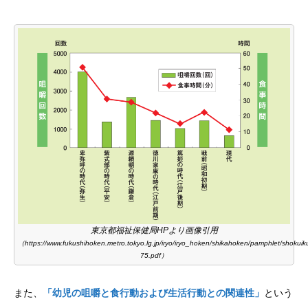
東京都福祉保健局HPより画像引用
（https://www.fukushihoken.metro.tokyo.lg.jp/iryo/iryo_hoken/shikahoken/pamphlet/shokuiku
75.pdf）
また、
「幼児の咀嚼と食行動および生活行動との関連性」
という